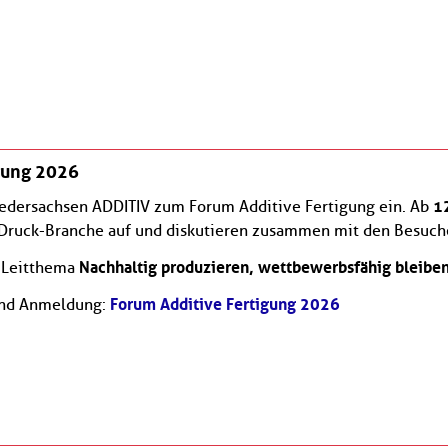
Newsletter abonnieren
E-Mail*
Datenschutzhinweise
Bitte beachten Sie unsere
, die Sie
umfassend über unsere Datenverarbeitung und Ihre
gung 2026
Datenschutzrechte informieren.*
1
iedersachsen ADDITIV zum Forum Additive Fertigung ein. Ab
Abonnieren
* Pflichtfelder
-Druck-Branche auf und diskutieren zusammen mit den Besuch
Nachhaltig produzieren, wettbewerbsfähig bleiben
s Leitthema
Forum Additive Fertigung 2026
und Anmeldung: