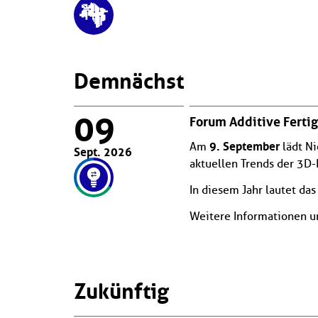
Demnächst
09
Forum Additive Ferti
9. September
Am
lädt N
Sept. 2026
aktuellen Trends der 3D
In diesem Jahr lautet da
Weitere Informationen 
Zukünftig