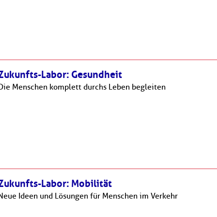
Newsletter abonnieren
E-Mail*
Zukunfts-Labor: Gesundheit
Datenschutzhinweise
Bitte beachten Sie unsere
, die Sie
umfassend über unsere Datenverarbeitung und Ihre
Die Menschen komplett durchs Leben begleiten
Datenschutzrechte informieren.*
Abonnieren
* Pflichtfelder
Zukunfts-Labor: Mobilität
Neue Ideen und Lösungen für Menschen im Verkehr