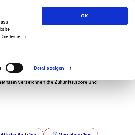
Medien und Presse
OK
dass
bsite
Sie ferner in
g
Details zeigen
meinsam verzeichnen die Zukunftslabore und
ftliche Beiträge
Messebeiträge