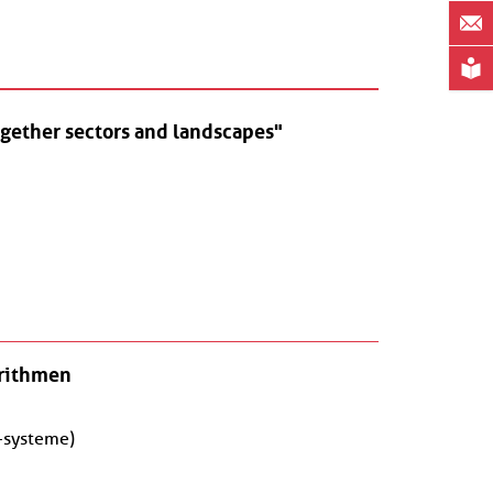
ogether sectors and landscapes"
orithmen
 -systeme)