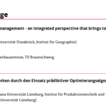
Datenschutzhinweise
Bitte beachten Sie unsere
, die Sie
äge
umfassend über unsere Datenverarbeitung und Ihre
Datenschutzrechte informieren.*
Abonnieren
* Pflichtfelder
 management - an integrated perspective that brings t
niversität Osnabrück, Institut für Geographie)
serbauseminar, TU Braunschweig
erken durch den Einsatz prädiktiver Optimierungsalg
ana Universität Lüneburg, Institut für Produktionstechnik und
Universität Lüneburg)