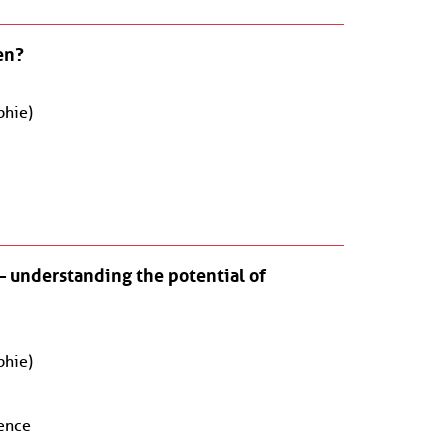
en?
phie)
 understanding the potential of
phie)
rence