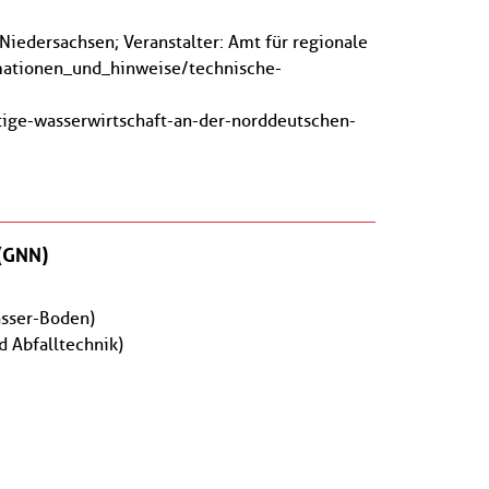
iedersachsen; Veranstalter: Amt für regionale
ormationen_und_hinweise/technische-
tige-wasserwirtschaft-an-der-norddeutschen-
(GNN)
asser-Boden)
d Abfalltechnik)