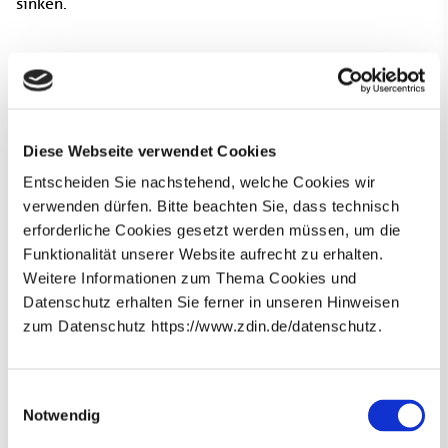
sinken.
Weitere Projektpartner:
Handwerkskammer Chemnitz
Handwerkskammer Hannover
Diese Webseite verwendet Cookies
Beteiligte ZDIN Einrichtungen:
Entscheiden Sie nachstehend, welche Cookies wir
verwenden dürfen. Bitte beachten Sie, dass technisch
erforderliche Cookies gesetzt werden müssen, um die
ifh - Volkswirtschaftliches Institut für Mittelstand und
Funktionalität unserer Website aufrecht zu erhalten.
Handwerk an der Universität Göttingen e.V.
Weitere Informationen zum Thema Cookies und
Datenschutz erhalten Sie ferner in unseren Hinweisen
Beteiligte Wissenschaftler*innen:
zum Datenschutz https://www.zdin.de/datenschutz.
Dr. Till Proeger
(ifh - Volkswirtschaftliches Institut für
Newsletter abonnieren
Mittelstand und Handwerk an der Universität Göttingen
E-Mail*
e.V.)
Einwilligungsauswahl
Notwendig