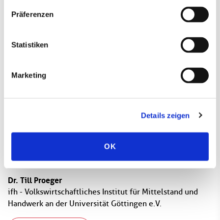
Datenschutzhinweise
Bitte beachten Sie unsere
, die
Präferenzen
Sie umfassend über unsere Datenverarbeitung und
Ihre Datenschutzrechte informieren.*
Ansprechperson
Abonnieren
* Pflichtfelder
Statistiken
Marketing
Details zeigen
OK
Dr. Till Proeger
ifh - Volkswirtschaftliches Institut für Mittelstand und
Handwerk an der Universität Göttingen e.V.