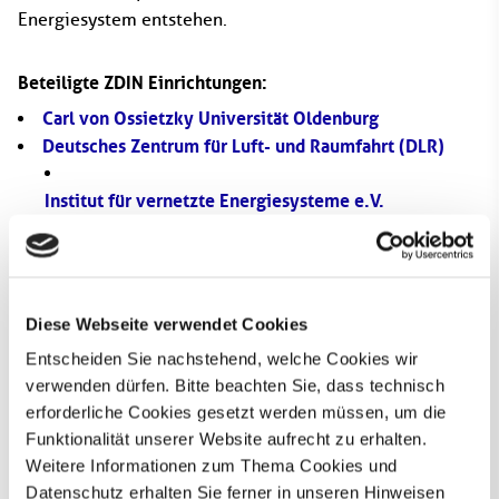
Energiesystem entstehen.
Beteiligte ZDIN Einrichtungen:
Carl von Ossietzky Universität Oldenburg
Deutsches Zentrum für Luft- und Raumfahrt (DLR)
Institut für vernetzte Energiesysteme e.V.
(Oldenburg)
Georg-August-Universität Göttingen
Leibniz Universität Hannover
OFFIS Institut für Informatik
Diese Webseite verwendet Cookies
Soziologisches Forschungsinstitut Göttingen
Entscheiden Sie nachstehend, welche Cookies wir
Technische Universität Braunschweig
verwenden dürfen. Bitte beachten Sie, dass technisch
Technische Universität Clausthal
erforderliche Cookies gesetzt werden müssen, um die
Funktionalität unserer Website aufrecht zu erhalten.
Beteiligte Wissenschaftler*innen:
Weitere Informationen zum Thema Cookies und
Prof. Dr. Sebastian Lehnhoff
(Carl von Ossietzky
Datenschutz erhalten Sie ferner in unseren Hinweisen