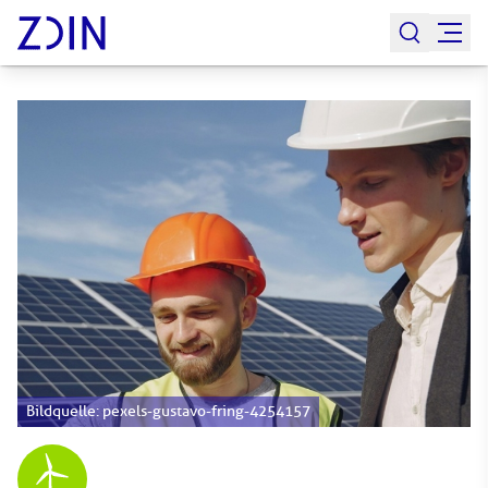
Bildquelle: pexels-gustavo-fring-4254157