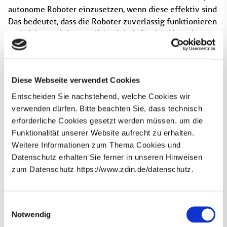
autonome Roboter einzusetzen, wenn diese effektiv sind.
Das bedeutet, dass die Roboter zuverlässig funktionieren
und nicht zu viel zusätzliche Arbeit für den Menschen
verursachen. Zudem wollen Landwirt*innen die Kontrolle
über ihre Arbeitsprozesse behalten. Darüber hinaus ergab
die Umfrage, dass sie dem Einsatz von Robotik eher
Diese Webseite verwendet Cookies
zurückhaltend gegenüberstehen, wenn sie mit ihrer
aktuellen Verfahrensweise gut zurechtkommen.
Entscheiden Sie nachstehend, welche Cookies wir
Allerdings können sich Zuspruch und positive Signale aus
verwenden dürfen. Bitte beachten Sie, dass technisch
der Bevölkerung hinsichtlich der Nutzung von Robotik
erforderliche Cookies gesetzt werden müssen, um die
positiv auf die Einstellung der Landwirt*innen auswirken.
Funktionalität unserer Website aufrecht zu erhalten.
Weitere Informationen zum Thema Cookies und
Ausblick: Methodik zur Messung von Nachhaltigkeit,
Datenschutz erhalten Sie ferner in unseren Hinweisen
Tierwohl und sozialer Nachhaltigkeit
zum Datenschutz https://www.zdin.de/datenschutz.
Im Forschungsjahr 2024 werden die
Newsletter abonnieren
Wissenschaftler*innen Gespräche mit Expert*innen
E-Mail*
Einwilligungsauswahl
führen, um Methoden zu identifizieren, mit denen die
Notwendig
Nachhaltigkeit digitaler Technologien im