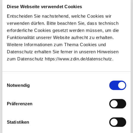
Nachrichtenweiterleitung verbessern. Außerdem wollen
Diese Webseite verwendet Cookies
sie bewerten, wie relevant die erkannten Objekte für
Entscheiden Sie nachstehend, welche Cookies wir
andere Verkehrsteilnehmer*innen sind.
verwenden dürfen. Bitte beachten Sie, dass technisch
erforderliche Cookies gesetzt werden müssen, um die
Funktionalität unserer Website aufrecht zu erhalten.
Weitere Informationen zum Thema Cookies und
Datenschutz erhalten Sie ferner in unseren Hinweisen
zum Datenschutz https://www.zdin.de/datenschutz.
Weitere Inhalte
Newsletter abonnieren
E-Mail*
Einwilligungsauswahl
Notwendig
Datenschutzhinweise
Bitte beachten Sie unsere
, die
Präferenzen
Sie umfassend über unsere Datenverarbeitung und
Ihre Datenschutzrechte informieren.*
Abonnieren
* Pflichtfelder
Statistiken