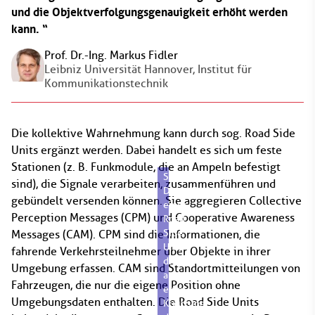
und die Objektverfolgungsgenauigkeit erhöht werden
kann.
Prof. Dr.-Ing. Markus Fidler
Leibniz Universität Hannover, Institut für
Kommunikationstechnik
Die kollektive Wahrnehmung kann durch sog. Road Side
Units ergänzt werden. Dabei handelt es sich um feste
Stationen (z. B. Funkmodule, die an Ampeln befestigt
Schematische
sind), die Signale verarbeiten, zusammenführen und
Darstellung
gebündelt versenden können. Sie aggregieren Collective
einer
Perception Messages (CPM) und Cooperative Awareness
Road
Side
Messages (CAM). CPM sind die Informationen, die
Unit,
fahrende Verkehrsteilnehmer über Objekte in ihrer
die
Umgebung erfassen. CAM sind Standortmitteilungen von
an
Fahrzeugen, die nur die eigene Position ohne
einer
Umgebungsdaten enthalten. Die Road Side Units
Kreuzung