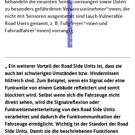
die
behandeln die neuesten Sensormessungen sowie Daten
Collective
zu besonders gefährdeten Verkehrsteilnehmer*innen, die
Perception
nicht mit Sensoren ausgestattet sind (auch Vulnerable
unterstützt.
Road Users genannt, z. B. Fußgänger*innen und
Bildquelle:
Fahrradfahrer*innen) vorrangig.
Leibniz
Universität
Hannover
Ein weiterer Vorteil der Road Side Units ist, dass sie
auch bei schwierigen Umständen bzw. Hindernissen
hilfreich sind. Zum Beispiel, wenn ein Signal oder eine
Funkwelle von einem Gebäude reflektiert und somit
blockiert wird. Selbst wenn sich die Fahrzeuge nicht
direkt sehen, wird die Signalreflexion oder
Funkwellenweiterleitung von den Road Side Units
verarbeitet und dadurch die Funkkommunikation der
Fahrzeuge ermöglicht. Wichtig ist der Standort der Road
Side Units. Damit sie die beschriebenen Funktionen