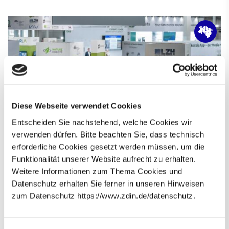
Diese Webseite verwendet Cookies
Entscheiden Sie nachstehend, welche Cookies wir
verwenden dürfen. Bitte beachten Sie, dass technisch
ZDIN-Zukunftslabore präsentieren Forschung auf
erforderliche Cookies gesetzt werden müssen, um die
der Agritechnica 2025
Funktionalität unserer Website aufrecht zu erhalten.
Die Zukunftslabore Agrar und Wasser stellten auf der
Weitere Informationen zum Thema Cookies und
Agritechnica ihre Forschung zu autonomen Feldrobotern
Datenschutz erhalten Sie ferner in unseren Hinweisen
und intelligentem Wassermanagement vor. Zudem
zum Datenschutz https://www.zdin.de/datenschutz.
präsentierten sie das Transferprojekt AdAgriSpray, das KI-
Newsletter abonnieren
Lösungen für eine nachhaltige und präzise Ausbringung